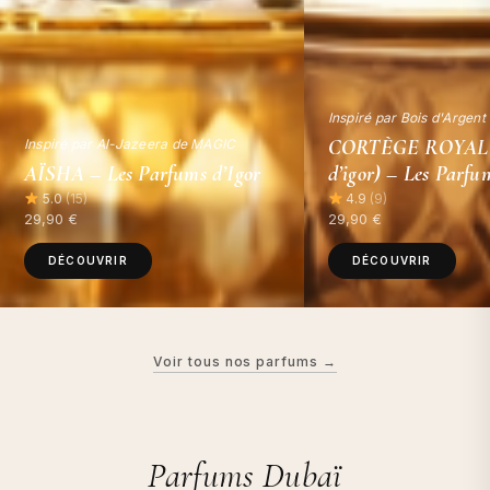
Inspiré par Bois d'Argent
CORTÈGE ROYAL (
Inspiré par Al-Jazeera de MAGIC
AÏSHA – Les Parfums d’Igor
d’igor) – Les Parfu
5.0
(15)
4.9
(9)
29,90
€
29,90
€
DÉCOUVRIR
DÉCOUVRIR
Voir tous nos parfums →
Parfums Dubaï