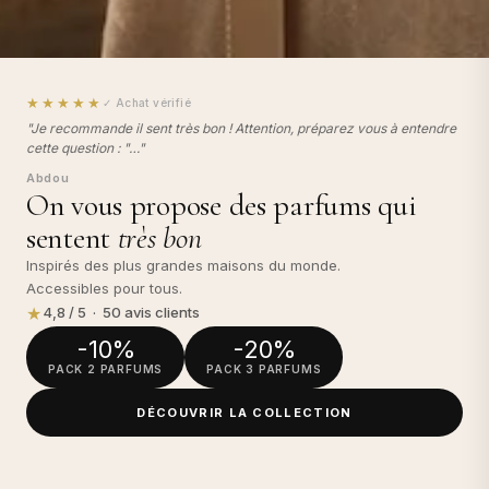
★★★★★
✓ Achat vérifié
"Je recommande il sent très bon ! Attention, préparez vous à entendre
cette question : "…"
Abdou
On vous propose des parfums qui
sentent
très bon
Inspirés des plus grandes maisons du monde.
Accessibles pour tous.
★
4,8 / 5 · 50 avis clients
-10%
-20%
PACK 2 PARFUMS
PACK 3 PARFUMS
DÉCOUVRIR LA COLLECTION