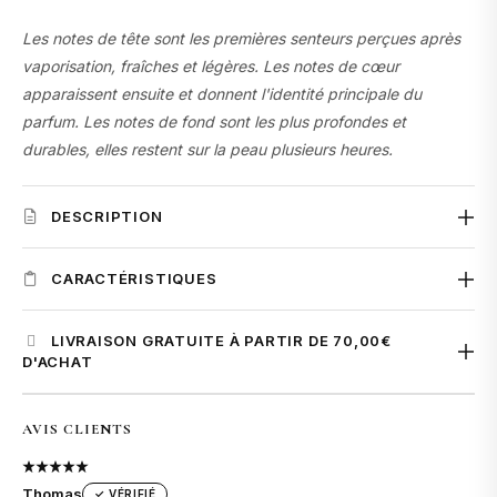
Les notes de tête sont les premières senteurs perçues après
vaporisation, fraîches et légères. Les notes de cœur
apparaissent ensuite et donnent l'identité principale du
parfum. Les notes de fond sont les plus profondes et
durables, elles restent sur la peau plusieurs heures.
DESCRIPTION
Cortège Royal
, anciennement connu sous le nom de
Bois
CARACTÉRISTIQUES
d'Igor
, est l'un des best-sellers des
Les Parfums d'Igor
. En
2022, le nom a changé, mais pas la formule : même odeur,
Concentration
: Extrait de parfum
LIVRAISON GRATUITE À PARTIR DE 70,00€
même tenue, même qualité.
Tenue
: 8 à 12 heures
D'ACHAT
Sillage
: Intense
Inspiré du
Bois d'Argent de Dior
,
Cortège Royal
en capture
Famille olfactive
La livraison est
offerte à partir de 70 € d'achat
: Oriental boisé poudré
pour la
l'élégance boisée et la profondeur orientale, avec des
AVIS CLIENTS
Genre
France et la Belgique.
: Mixte (femme & homme)
matières premières de qualité et à un prix accessible.
Saisons recommandées
: Automne, hiver
En dessous de ce montant, les frais de livraison sont calculés
Cortège Royal
s'ouvre sur une fraîcheur éclatante
Occasions
: Soirée, rendez-vous, occasions spéciales
Thomas
✓ VÉRIFIÉ