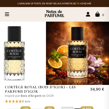
LIVRAISON OFFERTE EN POINT RELAIS À PARTIR DE
70 €
D'ACHAT
0
CORTÈGE ROYAL (BOIS D’IGOR) – LES
34,90 €
PARFUMS D’IGOR
Inspiré par
Bois d'Argent
de DIOR
9 avis
-20%
-10%
34,90 €
ÉPUISÉ