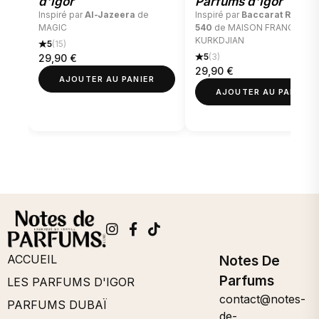
d'Igor
Parfums d'Igor
Inspiré par
Al-Jazeera
de
Inspiré par
Baccarat Rouge
MAGIC
540
de MAISON FRANCIS
KURKDJIAN
5
(15)
5
(3)
29,90
€
29,90
€
AJOUTER AU PANIER
AJOUTER AU PANIER
ACCUEIL
Notes De
Parfums
LES PARFUMS D'IGOR
contact@notes-
PARFUMS DUBAÏ
de-