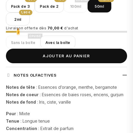
Pack de 3
Pack de 2
100ml
50ml
1,90 €
2ml
Livraison offerte dès
70,00 €
d'achat
ÉPUISÉ
Sans la boîte
Avec la boîte
AJOUTER AU PANIER
NOTES OLFACTIVES
Notes de tête
: Essences d’orange, menthe, bergamote
Notes de coeur
: Essences de baies roses, encens, gurjum
Notes de fond
: Iris, ciste, vanille
Pour
: Mixte
Tenue
: Longue tenue
Concentration
: Extrait de parfum