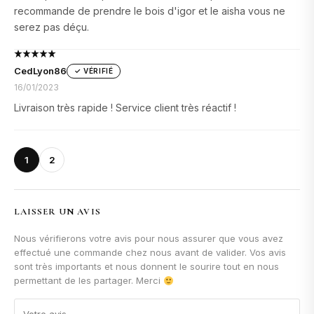
parfum que Bois d'Igor ?
recommande de prendre le bois d'igor et le aisha vous ne
serez pas déçu.
Oui,
Cortège Royal
et
Bois d'Igor
sont exactement le même
parfum. Les Parfums d'Igor ont renommé leur best-seller en
CedLyon86
✓ VÉRIFIÉ
2022. La formule, l'odeur et la tenue sont identiques. Seul le
16/01/2023
nom a changé.
Livraison très rapide ! Service client très réactif !
Cortège Royal est inspiré de quel
parfum ?
1
2
Cortège Royal
est inspiré du
Bois d'Argent de Dior
, un
parfum iconique boisé vendu à plus de 200€. Les Parfums
LAISSER UN AVIS
d'Igor proposent une alternative de qualité à
29,90€ pour
50ml
en extrait de parfum.
Nous vérifierons votre avis pour nous assurer que vous avez
effectué une commande chez nous avant de valider. Vos avis
Combien de temps tient Cortège
sont très importants et nous donnent le sourire tout en nous
permettant de les partager. Merci
Royal ?