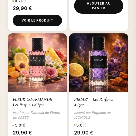
★
4.7
(3)
AJOUTER AU
29,90
€
PANIER
VOIR LE PRODUIT
FLEUR GOURMANDE –
PEGAZ’ – Les Parfums
Les Parfums d’Igor
d’Igor
Inspiré par
Fantasia de Fleurs
Inspiré par
Pegasus
de
de CREED
ICONIQUE
★
5.0
(1)
★
5.0
(1)
29,90
€
29,90
€