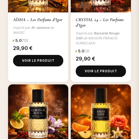
AÏSHA – Les Parfums d’Igor
CRYSTAL 24 – Les Parfums
d’Igor
Inspiré par
Al-Jazeera
de
MAGIC
Inspiré par
Baccarat Rouge
540
de MAISON FRANCIS
★
5.0
(15)
KURKDJIAN
29,90
€
★
5.0
(3)
29,90
€
VOIR LE PRODUIT
VOIR LE PRODUIT