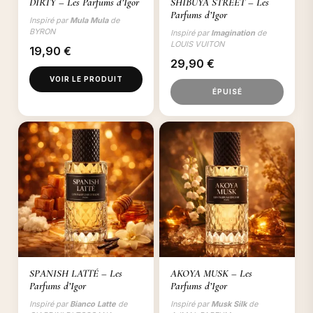
DIRTY – Les Parfums d’Igor
SHIBUYA STREET – Les
Parfums d’Igor
Inspiré par
Mula Mula
de
BYRON
Inspiré par
Imagination
de
LOUIS VUITON
19,90
€
29,90
€
VOIR LE PRODUIT
ÉPUISÉ
SPANISH LATTÉ – Les
AKOYA MUSK – Les
Parfums d’Igor
Parfums d’Igor
Inspiré par
Bianco Latte
de
Inspiré par
Musk Silk
de