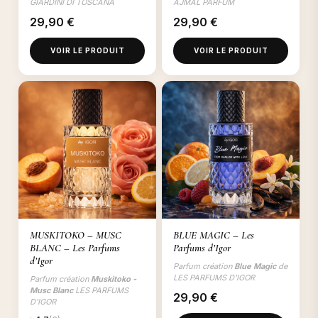
GIARDINI DI TOSCANA
AJMAL PARFUM
29,90
€
29,90
€
VOIR LE PRODUIT
VOIR LE PRODUIT
MUSKITOKO – MUSC
BLUE MAGIC – Les
BLANC – Les Parfums
Parfums d’Igor
d’Igor
Parfum création
Blue Magic
de
LES PARFUMS D'IGOR
Parfum création
Muskitoko -
Musc Blanc
LES PARFUMS
29,90
€
D'IGOR