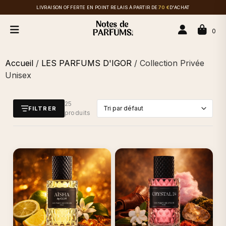
LIVRAISON OFFERTE EN POINT RELAIS À PARTIR DE
70 €
D'ACHAT
0
Accueil
/
LES PARFUMS D'IGOR
/ Collection Privée
Unisex
25
FILTRER
produits