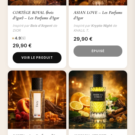
CORTÈGE ROYAL (bois
ASIAN LOVE – Les Parfums
d’igor) – Les Parfums d’Igor
d’Igor
Inspiré par
Bois d'Argent
de
Inspiré par
Krypto Night
de
DIOR
KHALIL T.
★
4.9
(9)
29,90
€
29,90
€
ÉPUISÉ
VOIR LE PRODUIT