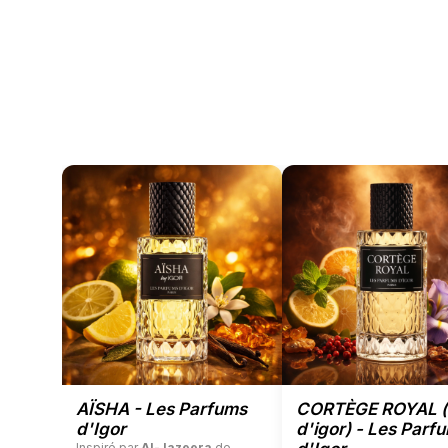
AÏSHA - Les Parfums
CORTÈGE ROYAL (
d'Igor
d'igor) - Les Parf
Inspiré par
Al-Jazeera
de