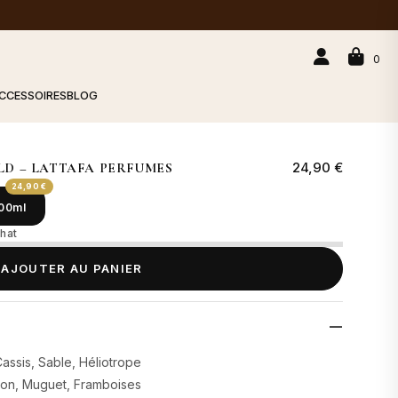
0
CCESSOIRES
BLOG
24,90 €
LD – LATTAFA PERFUMES
24,90 €
00ml
hat
AJOUTER AU PANIER
assis, Sable, Héliotrope
sion, Muguet, Framboises