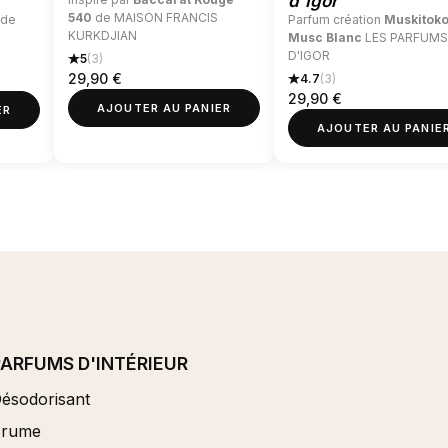
d'Igor
540
de MAISON FRANCIS
de
Parfum création
Muskitoko
KURKDJIAN
Musc Blanc
LES PARFUMS
D'IGOR
5
(3)
29,90
€
4.7
(3)
29,90
€
AJOUTER AU PANIER
ER
AJOUTER AU PANIE
PARFUMS D'INTÉRIEUR
ésodorisant
Brume