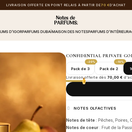
LIVRAISON OFFERTE EN POINT RELAIS À PARTIR DE
70 €
D'ACHAT
FUMS D’IGOR
PARFUMS DUBAÏ
MAISON DES NOTES
PARFUMS D’INTÉRIEUR
A
CONFIDENTIAL PRIVATE GO
-20%
-10%
Pack de 3
Pack de 2
1
Livraison offerte dès
70,00 €
d'ac
NOTES OLFACTIVES
Notes de tête
: Pêches, Poires, C
Notes de coeur
: Fruit de la Pas