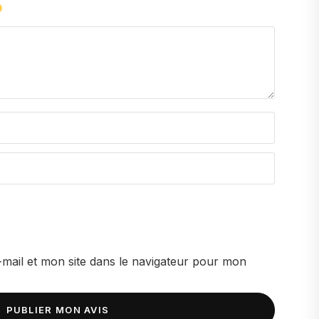
nt sur la peau pendant de nombreuses heures, apportant
rfum.
mail et mon site dans le navigateur pour mon