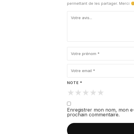
apparaissent en dernier et reste
permettant de les partager. Merci
tenue, chaleur et caractère au pa
NOTE *
★
★
★
★
★
Enregistrer mon nom, mon e-
prochain commentaire.