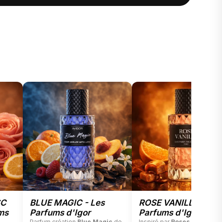
SC
BLUE MAGIC - Les
ROSE VANILLE - Les
ms
Parfums d'Igor
Parfums d'Igor
Parfum création
Blue Magic
de
Inspiré par
Roses Vanille
d