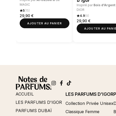
d'Igor
MAGIC
Inspiré par
Bois d'Argent
DIOR
5
(15)
29,90
€
4.9
(9)
29,90
€
AJOUTER AU PANIER
AJOUTER AU PANI
ACCUEIL
LES PARFUMS D'IGOR
LES PARFUMS D'IGOR
Collection Privée Unisex
D
PARFUMS DUBAÏ
Classique Femme