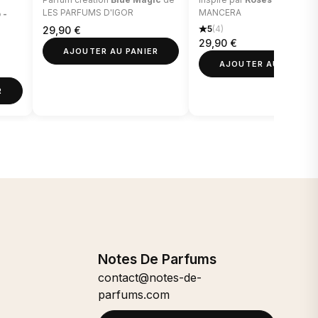
LES PARFUMS D'IGOR
MANCERA
 -
5
(4)
29,90
€
29,90
€
AJOUTER AU PANIER
AJOUTER AU PANIER
R
Notes De Parfums
contact@notes-de-
parfums.com