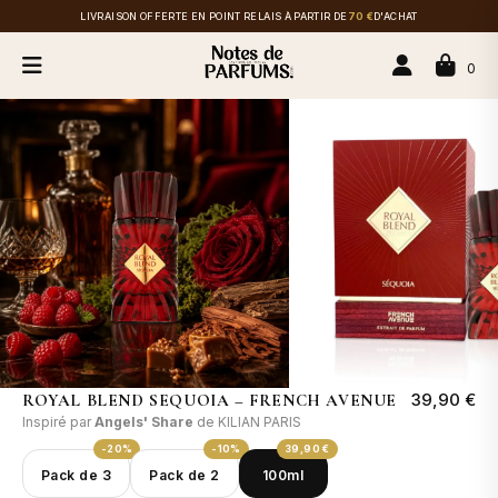
LIVRAISON OFFERTE EN POINT RELAIS À PARTIR DE
70 €
D'ACHAT
0
39,90 €
ROYAL BLEND SEQUOIA – FRENCH AVENUE
Inspiré par
Angels' Share
de KILIAN PARIS
-20%
-10%
39,90 €
Pack de 3
Pack de 2
100ml