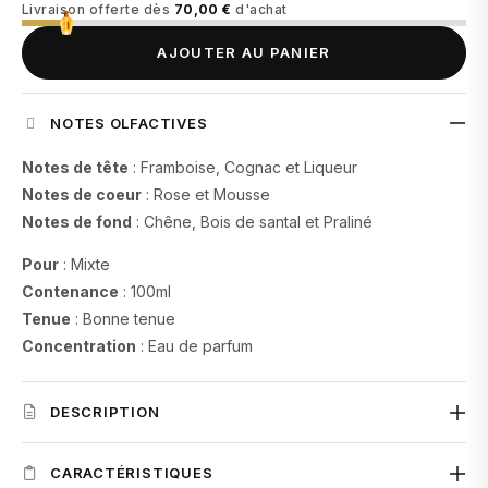
Livraison offerte dès
70,00 €
d'achat
AJOUTER AU PANIER
NOTES OLFACTIVES
Notes de tête
: Framboise, Cognac et Liqueur
Notes de coeur
: Rose et Mousse
Notes de fond
: Chêne, Bois de santal et Praliné
Pour
: Mixte
Contenance
: 100ml
Tenue
: Bonne tenue
Concentration
: Eau de parfum
DESCRIPTION
Découvrez le parfum
ROYAL BLEND SEQUOIA de French
CARACTÉRISTIQUES
Avenue
, une fragrance élégante et intense qui associe la