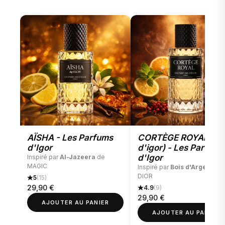
AÏSHA - Les Parfums
CORTÈGE ROYAL (bo
d'Igor
d'igor) - Les Parfums
d'Igor
Inspiré par
Al-Jazeera
de
MAGIC
Inspiré par
Bois d'Argent
de
DIOR
5
(15)
29,90
€
4.9
(9)
29,90
€
AJOUTER AU PANIER
AJOUTER AU PANIER