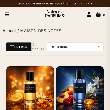
LIVRAISON OFFERTE EN POINT RELAIS À PARTIR DE
70 €
D'ACHAT
0
Accueil
/ MAISON DES NOTES
10
FILTRER
produits