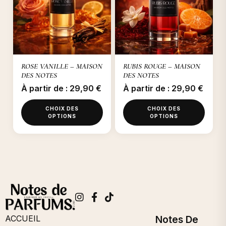
variations.
variations.
Les
Les
options
options
peuvent
peuvent
être
être
ROSE VANILLE – MAISON
RUBIS ROUGE – MAISON
choisies
choisies
DES NOTES
DES NOTES
sur
sur
À partir de :
29,90
€
À partir de :
29,90
€
la
la
page
page
CHOIX DES
CHOIX DES
du
du
OPTIONS
OPTIONS
produit
produit
Ce
Ce
produit
produit
a
a
plusieurs
plusieurs
variations.
variations.
Les
Les
options
options
ACCUEIL
Notes De
peuvent
peuvent