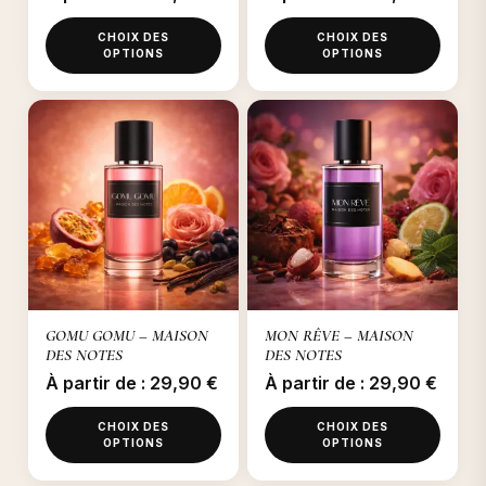
la
page
page
du
CHOIX DES
CHOIX DES
du
OPTIONS
OPTIONS
produit
produit
Ce
Ce
produit
produit
a
a
plusieurs
plusieurs
variations.
variations.
Les
Les
options
options
peuvent
peuvent
être
être
GOMU GOMU – MAISON
MON RÊVE – MAISON
choisies
choisies
DES NOTES
DES NOTES
sur
sur
À partir de :
29,90
€
À partir de :
29,90
€
la
la
page
page
CHOIX DES
CHOIX DES
du
du
OPTIONS
OPTIONS
produit
produit