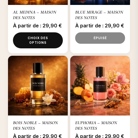
AL MEDINA – MAISON
BLUE MIRAGE – MAISON
DES NOTES
DES NOTES
À partir de :
29,90
€
À partir de :
29,90
€
CHOIX DES
ÉPUISÉ
OPTIONS
Ce
Ce
produit
produit
a
a
plusieurs
plusieurs
variations.
variations.
Les
Les
options
options
peuvent
peuvent
être
être
choisies
BOIS NOBLE – MAISON
EUPHORIA – MAISON
choisies
sur
DES NOTES
DES NOTES
sur
la
À partir de :
29,90
€
À partir de :
29,90
€