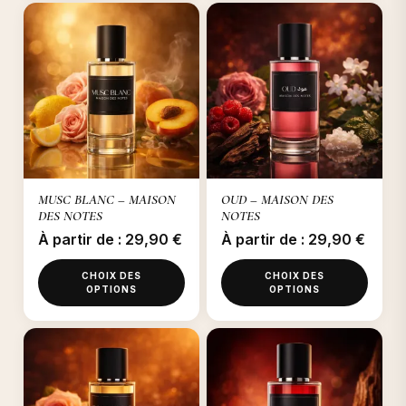
Ce
Ce
produit
produit
a
a
plusieurs
plusieurs
variations.
variations.
Les
Les
options
options
peuvent
peuvent
être
être
MUSC BLANC – MAISON
OUD – MAISON DES
choisies
choisies
DES NOTES
NOTES
sur
sur
À partir de :
29,90
€
À partir de :
29,90
€
la
la
page
page
CHOIX DES
CHOIX DES
du
du
OPTIONS
OPTIONS
produit
produit
Ce
Ce
produit
produit
a
a
plusieurs
plusieurs