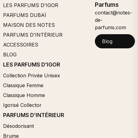
Parfums
LES PARFUMS D'IGOR
être
être
contact@notes-
choisies
choisies
PARFUMS DUBAÏ
de-
sur
sur
MAISON DES NOTES
parfums.com
la
la
PARFUMS D'INTÉRIEUR
page
page
Blog
du
du
ACCESSOIRES
produit
produit
BLOG
LES PARFUMS D'IGOR
Collection Privée Unisex
Classique Femme
Classique Homme
Igorisé Collector
PARFUMS D'INTÉRIEUR
Désodorisant
Brume