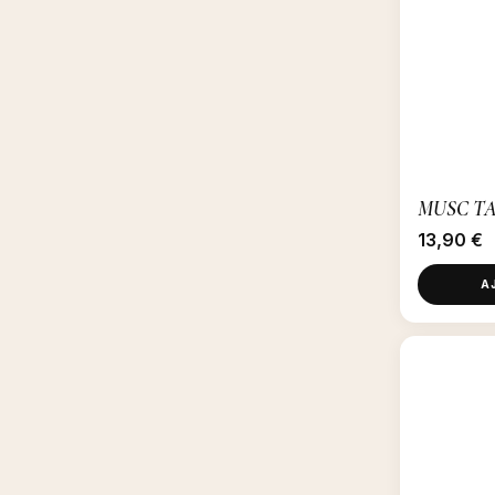
MUSC TA
13,90
€
A