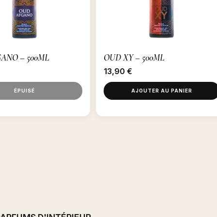
ANO – 500ML
OUD XY – 500ML
13,90
€
ÉPUISÉ
AJOUTER AU PANIER