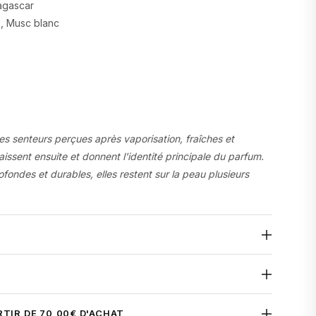
agascar
e, Musc blanc
es senteurs perçues après vaporisation, fraîches et
ssent ensuite et donnent l'identité principale du parfum.
ofondes et durables, elles restent sur la peau plusieurs
eur enveloppante avec
Vanilla Powdery
, l'eau de parfum
é du célèbre
Vanilla Powder de Matière Première
, ce
une vanille crémeuse et raffinée, sublimée par la poudre
ental vanillé
RTIR DE 70,00€ D'ACHAT
liotrope. Une fragrance gourmande, cocooning et élégante,