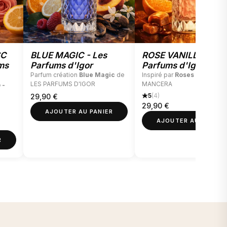
.
SC
BLUE MAGIC - Les
ROSE VANILLE - Les
ms
Parfums d'Igor
Parfums d'Igor
Parfum création
Blue Magic
de
Inspiré par
Roses Vanille
d
LES PARFUMS D'IGOR
MANCERA
 -
5
(4)
29,90
€
29,90
€
AJOUTER AU PANIER
AJOUTER AU PANIER
R