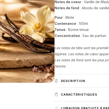
Notes de coeur
: Vanille de Mad
Notes de fond
: Absolu de vanill
Pour
: Mixte
Contenance
: 100ml
Tenue
: Bonne tenue
Concentration
: Eau de parfum
Les notes de tête sont les premièr
légères. Les notes de cœur apparai
Les notes de fond sont les plus pr
heures.
DESCRIPTION
Plongez dans un monde de douc
CARACTÉRISTIQUES
de la maison
Loui Martin
. Inspir
parfum mixte capture l'essence d'
Famille olfactive
: Gourmand, Ori
LIVRAISON GRATUITE À PA
de noix de coco et la fleur d'hé