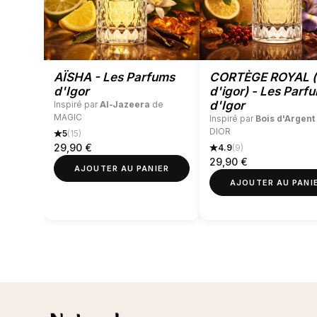
AÏSHA - Les Parfums
CORTÈGE ROYAL (
d'Igor
d'igor) - Les Parf
d'Igor
Inspiré par
Al-Jazeera
de
MAGIC
Inspiré par
Bois d'Argent
DIOR
5
(15)
29,90
€
4.9
(9)
29,90
€
AJOUTER AU PANIER
AJOUTER AU PANI