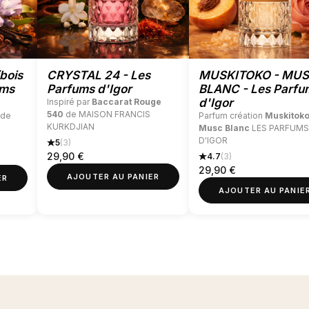
70€ d'achat sur Notes de Parfums
bois
CRYSTAL 24 - Les
MUSKITOKO - MU
ums
Parfums d'Igor
BLANC - Les Parfu
d'Igor
Inspiré par
Baccarat Rouge
540
de MAISON FRANCIS
de
Parfum création
Muskitoko
KURKDJIAN
Musc Blanc
LES PARFUMS
D'IGOR
5
(3)
29,90
€
4.7
(3)
29,90
€
AJOUTER AU PANIER
ER
AJOUTER AU PANIE