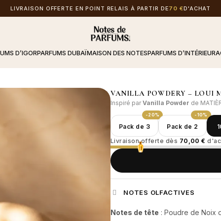
LIVRAISON OFFERTE EN POINT RELAIS À PARTIR DE
70 €
D'ACHAT
FUMS D’IGOR
PARFUMS DUBAÏ
MAISON DES NOTES
PARFUMS D’INTÉRIEUR
A
VANILLA POWDERY – LOUI 
Inspiré par
Vanilla Powder
de MATIÈ
-20%
-10%
Pack de 3
Pack de 2
1
Livraison offerte dès
70,00 €
d'ac
NOTES OLFACTIVES
Notes de tête
: Poudre de Noix 