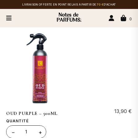
LIVRAISON OFFERTE EN POINT RELAIS À PARTIR DE
70 €
D'ACHAT
0
13,90
€
OUD PURPLE – 500ML
QUANTITÉ
1
−
+