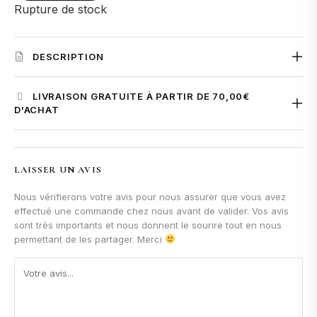
Rupture de stock
DESCRIPTION
OUD PURPLE
- PARFUMS
LIVRAISON GRATUITE À PARTIR DE 70,00€
D'ACHAT
D'AMBIANCE BLACK
La livraison est
offerte à partir de 70 € d'achat
pour la
LIMITED EDITION - 500ml
France et la Belgique.
LAISSER UN AVIS
En dessous de ce montant, les frais de livraison sont calculés
Nous vérifierons votre avis pour nous assurer que vous avez
automatiquement à l'étape du paiement selon votre adresse
effectué une commande chez nous avant de valider. Vos avis
DESCRIPTIF
de livraison.
sont très importants et nous donnent le sourire tout en nous
Donnez à votre parfum d'intérieur un relooking royal avec
permettant de les partager. Merci
Oud Purple dans notre édition noire de 500ml de
rafraîchisseur d'intérieur.
Contenance: 500ml