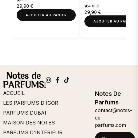
29,90
€
4.9
(9)
respire cette philosophie d’abondance à travers sa vaste
29,90
€
sélection de parfums.
AJOUTER AU PANIER
AJOUTER AU PANIER
Du parfum délicat d’une seule rose à l’arôme riche des bois
épicés, le monde a été béni par des ingrédients naturels qui
ont été les pierres angulaires de la parfumerie depuis des
temps immémoriaux. L’équipe de parfumeurs et de chimistes
de renommée mondiale de Karamat Collection s’est donné
pour mission de rechercher les ingrédients de la plus haute
qualité, naturels et durables, qui sont au cœur de chaque
parfum unique de Karamat Collection.
ACCUEIL
Notes De
Parfums
LES PARFUMS D'IGOR
contact@notes-
PARFUMS DUBAÏ
de-
MAISON DES NOTES
parfums.com
PARFUMS D'INTÉRIEUR