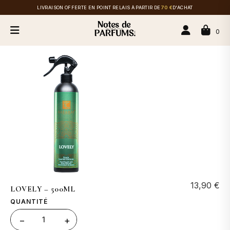
LIVRAISON OFFERTE EN POINT RELAIS À PARTIR DE
70 €
D'ACHAT
0
13,90
€
LOVELY – 500ML
QUANTITÉ
1
−
+