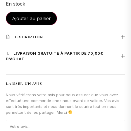
En stock
Ajouter au panier
DESCRIPTION
LOVELY
- PARFUMS
LIVRAISON GRATUITE À PARTIR DE 70,00€
D'ACHAT
D'AMBIANCE BLACK
La livraison est
offerte à partir de 70 € d'achat
pour la
LIMITED EDITION - 500ml
France et la Belgique.
LAISSER UN AVIS
En dessous de ce montant, les frais de livraison sont calculés
Nous vérifierons votre avis pour nous assurer que vous avez
automatiquement à l'étape du paiement selon votre adresse
effectué une commande chez nous avant de valider. Vos avis
DESCRIPTIF
de livraison.
sont très importants et nous donnent le sourire tout en nous
Rafraîchissez votre maison avec le parfum de Lovely Black
permettant de les partager. Merci
Edition 500 ml.