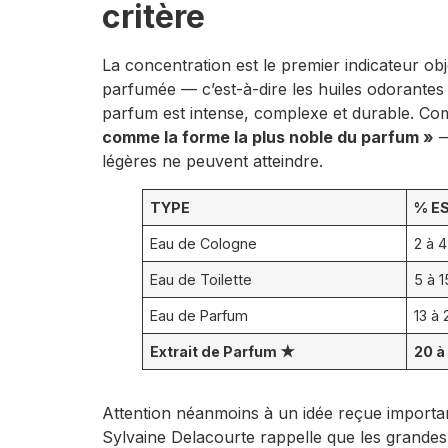
critère
La concentration est le premier indicateur ob
parfumée — c’est-à-dire les huiles odorantes
parfum est intense, complexe et durable. Comm
comme la forme la plus noble du parfum »
—
légères ne peuvent atteindre.
TYPE
% E
Eau de Cologne
2 à 
Eau de Toilette
5 à 
Eau de Parfum
13 à
Extrait de Parfum ★
20 à
Attention néanmoins à un idée reçue importa
Sylvaine Delacourte rappelle que les grandes