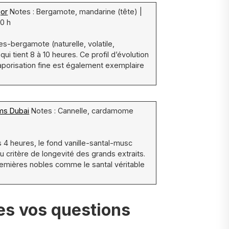
gor
Notes : Bergamote, mandarine (tête) |
10 h
es-bergamote (naturelle, volatile,
i tient 8 à 10 heures. Ce profil d’évolution
vaporisation fine est également exemplaire
ms Dubai
Notes : Cannelle, cardamome
ès 4 heures, le fond vanille-santal-musc
 critère de longevité des grands extraits.
premières nobles comme le santal véritable
tes vos questions