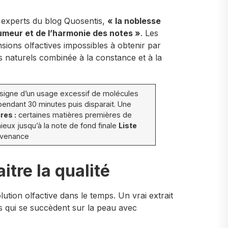
s experts du blog Quosentis,
« la noblesse
fumeur et de l’harmonie des notes »
. Les
ions olfactives impossibles à obtenir par
nts naturels combinée à la constance et à la
signe d’un usage excessif de molécules
ndant 30 minutes puis disparait. Une
res :
certaines matières premières de
eux jusqu’à la note de fond finale
Liste
ovenance
itre la qualité
olution olfactive dans le temps. Un vrai extrait
es qui se succèdent sur la peau avec