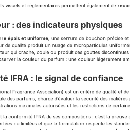
ents visuels et réglementaires permettent également de
recon
eur : des indicateurs physiques
rre épais et uniforme
, une serrure de bouchon précise et s
ur de qualité produit un nuage de microparticules uniformém
teur qui crache, coule ou produit des gouttes discontinues
bserver la couleur du parfum : une couleur légèrement am
té IFRA : le signal de confiance
ional Fragrance Association) est un critère de qualité et d
ndiale des parfums, chargé d’évaluer la sécurité des matière
tions maximales autorisées et les restrictions de certaines
a conformité IFRA de ses compositions : c’est la preuve que
rtées ou limitées et que la formulation respecte les stand