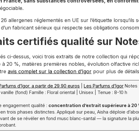
e en France, sans substances controversées, en conformit
égociable.
s 26 allergenes réglementés en UE sur l’étiquette lorsqu’ils
 d’un fabricant sérieux qui respecte ses obligations conso
aits certifiés qualité sur No
lés ci-dessus, voici trois extraits de notre collection qui r
à 20 %, matières premières nobles, évolution olfactive rich
otre
avis complet sur la collection d’Igor
pour plus de détail
arfums d’Igor, a partir de 29,90 euros
|
Les Parfums d’Igor
Notes :
anille (fond) Famille : Floral oriental | Unisex | Tenue : 8-10 h
tre engagement qualité :
concentration d’extrait supérieure à 20
 en trois phases distinctes. Appliqué sur peau, Aisha déploie d’abor
ant de se révéler en fond musc blanc-santal — la signature la plus
probant.