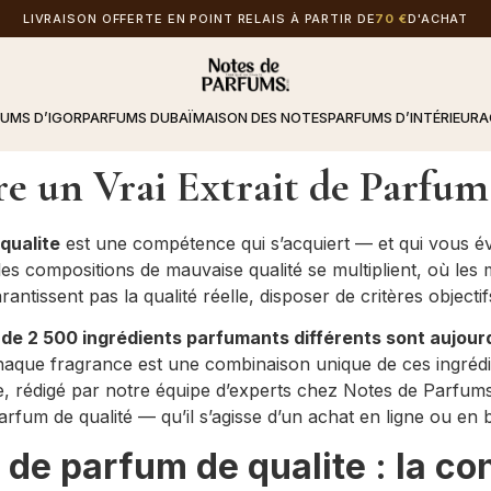
LIVRAISON OFFERTE EN POINT RELAIS À PARTIR DE
70 €
D'ACHAT
FUMS D’IGOR
PARFUMS DUBAÏ
MAISON DES NOTES
PARFUMS D’INTÉRIEUR
A
 un Vrai Extrait de Parfum
qualite
est une compétence qui s’acquiert — et qui vous é
les compositions de mauvaise qualité se multiplient, où les
rantissent pas la qualité réelle, disposer de critères objectif
 de 2 500 ingrédients parfumants différents sont aujourd’
aque fragrance est une combinaison unique de ces ingrédien
ue, rédigé par notre équipe d’experts chez Notes de Parfu
parfum de qualité — qu’il s’agisse d’un achat en ligne ou en 
 de parfum de qualite : la co