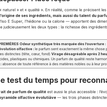
 naturel » et « qualité ». En réalité, comme le précisent le
origine de ses ingrédients, mais aussi du talent du par
’iso E Super, l’hédione ou la calone — apportent des dimens
lise judicieusement les deux types : la richesse des ingrédie
PREMIÈRES
Odeur synthétique très marquée dès l’ouverture :
volution olfactive :
le parfum sent exactement la même chose pe
es distinctes (tête, cœur, fond)
Virage désagréable après 2 heu
ides, plastiques ou chimiques. Un parfum de qualité reste harmoni
:
absence de toute référence à des matières nobles ou à leur pr
 le test du temps pour reconna
ait de parfum de qualité
est aussi le plus accessible : l’év
pyramide olfactive évolutiäve
— les trois phases distinct