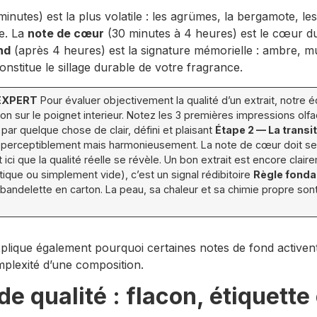
nutes) est la plus volatile : les agrümes, la bergamote, les 
te. La
note de cœur
(30 minutes à 4 heures) est le cœur du 
nd
(après 4 heures) est la signature mémorielle : ambre, mus
onstitue le sillage durable de votre fragrance.
 EXPERT
Pour évaluer objectivement la qualité d’un extrait, notr
ion sur le poignet interieur. Notez les 3 premières impressions ol
r quelque chose de clair, défini et plaisant
Étape 2 — La transit
ge perceptiblement mais harmonieusement. La note de cœur doit se
 ici que la qualité réelle se révèle. Un bon extrait est encore cla
stique ou simplement vide), c’est un signal rédibitoire
Règle fonda
 bandelette en carton. La peau, sa chaleur et sa chimie propre sont
plique également pourquoi certaines notes de fond active
mplexité d’une composition.
de qualité : flacon, étiquette