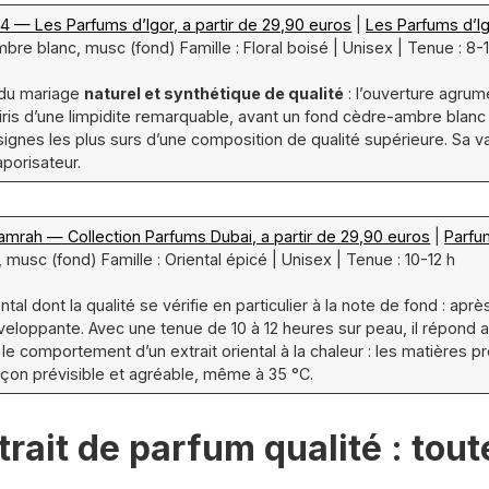
24 — Les Parfums d’Igor, a partir de 29,90 euros
|
Les Parfums d’I
bre blanc, musc (fond) Famille : Floral boisé | Unisex | Tenue : 8-
e du mariage
naturel et synthétique de qualité
: l’ouverture agrum
is d’une limpidite remarquable, avant un fond cèdre-ambre blanc qu
 signes les plus surs d’une composition de qualité supérieure. Sa 
porisateur.
amrah — Collection Parfums Dubai, a partir de 29,90 euros
|
Parfu
l, musc (fond) Famille : Oriental épicé | Unisex | Tenue : 10-12 h
tal dont la qualité se vérifie en particulier à la note de fond : apr
veloppante. Avec une tenue de 10 à 12 heures sur peau, il répond au
 le comportement d’un extrait oriental à la chaleur : les matières 
acçon prévisible et agréable, même à 35 °C.
rait de parfum qualité : tou