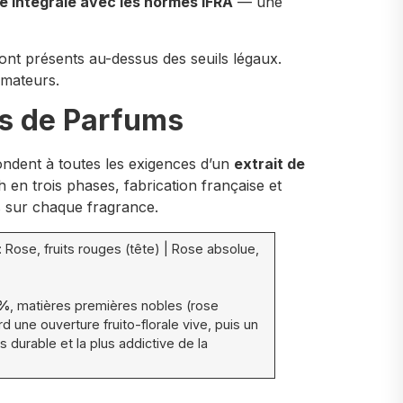
é intégrale avec les normes IFRA
— une
 sont présents au-dessus des seuils légaux.
mmateurs.
tes de Parfums
épondent à toutes les exigences d’un
extrait de
 en trois phases, fabrication française et
s sur chaque fragrance.
 Rose, fruits rouges (tête) | Rose absolue,
 %
, matières premières nobles (rose
d une ouverture fruito-florale vive, puis un
 durable et la plus addictive de la