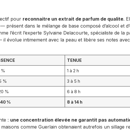
jectif pour
reconnaitre un extrait de parfum de qualite
. E
 — présent dans le mélange de base composé d’alcool et d’e
e l’écrit l’experte Sylvaine Delacourte, spécialiste de la 
 il évolue intimement avec la peau et libère ses notes avec
SSENCE
TENUE
4 %
1 à 2 h
15 %
3 à 5 h
 20 %
6 à 8 h
 40 %
8 à 14 h
nte :
une concentration élevée ne garantit pas automatiq
 maisons comme Guerlain obtenaient autrefois un sillage r