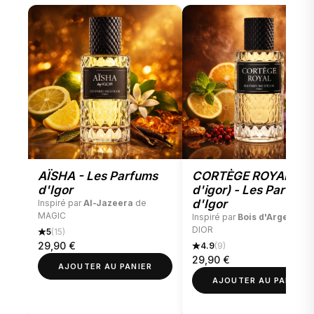
AÏSHA - Les Parfums
CORTÈGE ROYAL (bo
d'Igor
d'igor) - Les Parfums
d'Igor
Inspiré par
Al-Jazeera
de
MAGIC
Inspiré par
Bois d'Argent
de
DIOR
5
(15)
29,90
€
4.9
(9)
29,90
€
AJOUTER AU PANIER
AJOUTER AU PANIER