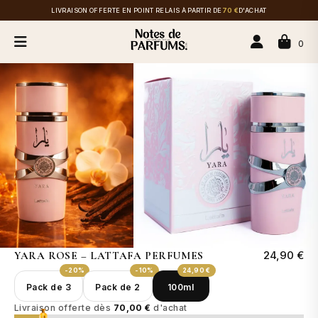
LIVRAISON OFFERTE EN POINT RELAIS À PARTIR DE
70 €
D'ACHAT
0
24,90 €
YARA ROSE – LATTAFA PERFUMES
-20%
-10%
24,90 €
Pack de 3
Pack de 2
100ml
Livraison offerte dès
70,00 €
d'achat