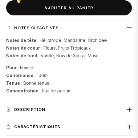
AJOUTER AU PANIER
NOTES OLFACTIVES
Notes de tête
: Héliotrope, Mandarine, Orchidée
Notes de coeur
: Fleurs, Fruits Tropicaux
Notes de fond
: Vanille, Bois de Santal, Musc
Pour
: Femme
Contenance
: 100ml
Tenue
: Bonne tenue
Concentration
: Eau de parfum
DESCRIPTION
Yara Rose
s’ouvre sur une note lumineuse d’héliotrope, de
CARACTÉRISTIQUES
mandarine et d’orchidée qui apporte fraîcheur et élégance.
Le cœur dévoile un mélange délicat de fleurs et de fruits