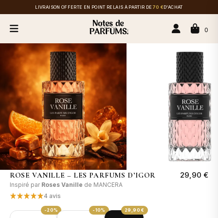
LIVRAISON OFFERTE EN POINT RELAIS À PARTIR DE
70 €
D'ACHAT
0
29,90 €
ROSE VANILLE – LES PARFUMS D’IGOR
Inspiré par
Roses Vanille
de MANCERA
4 avis
-20%
-10%
29,90 €