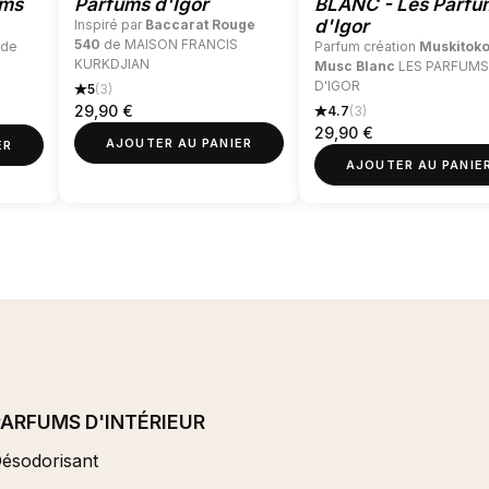
ums
Parfums d'Igor
BLANC - Les Parfu
d'Igor
Inspiré par
Baccarat Rouge
540
de MAISON FRANCIS
de
Parfum création
Muskitoko
KURKDJIAN
Musc Blanc
LES PARFUMS
D'IGOR
5
(3)
29,90
€
4.7
(3)
29,90
€
AJOUTER AU PANIER
ER
AJOUTER AU PANIE
PARFUMS D'INTÉRIEUR
ésodorisant