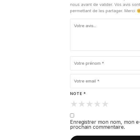
Notes de fond
Ce sont les notes 
nous avant de valider. Vos avis son
apparaissent en dernier et reste
permettant de les partager. Merci
tenue, chaleur et caractère au pa
NOTE *
★
★
★
★
★
Enregistrer mon nom, mon e-
prochain commentaire.