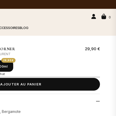
0
CCESSOIRES
BLOG
29,90 €
CORNER
AURENT
29,90 €
00ml
hat
AJOUTER AU PANIER
s, Bergamote