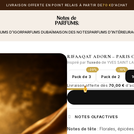
LIVRAISON OFFERTE EN POINT RELAIS À PARTIR DE
70 €
D'ACHAT
FUMS D’IGOR
PARFUMS DUBAÏ
MAISON DES NOTES
PARFUMS D’INTÉRIEUR
A
RIFAAQAT ADORN – PARIS 
Inspiré par
Tuxedo
de YVES SAINT L
-20%
-10%
Pack de 3
Pack de 2
1
Livraison offerte dès
70,00 €
d'ac
NOTES OLFACTIVES
Notes de tête
: Florales, épicée