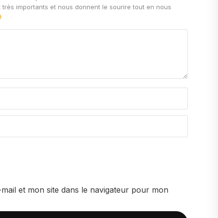
les plus profondes et les plus durables du parfum. Elles
t très importants et nous donnent le sourire tout en nous
nt sur la peau pendant de nombreuses heures, apportant
rfum.
mail et mon site dans le navigateur pour mon