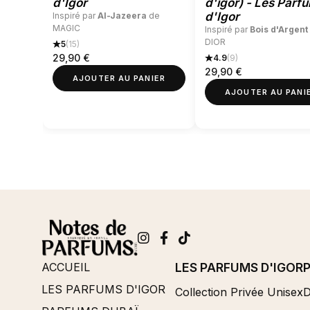
d'Igor
d'igor) - Les Parf
d'Igor
Inspiré par
Al-Jazeera
de
MAGIC
Inspiré par
Bois d'Argent
DIOR
5
(15)
29,90
€
4.9
(9)
29,90
€
AJOUTER AU PANIER
AJOUTER AU PANI
ACCUEIL
LES PARFUMS D'IGOR
LES PARFUMS D'IGOR
Collection Privée Unisex
D