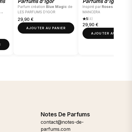
ms
Parfums d'Igor
Parfums d'Igor
Parfum création
Blue Magic
de
Inspiré par
Roses Vanille
d
LES PARFUMS D'IGOR
MANCERA
 -
5
(4)
29,90
€
29,90
€
AJOUTER AU PANIER
AJOUTER AU PANIER
R
Notes De Parfums
contact@notes-de-
parfums.com