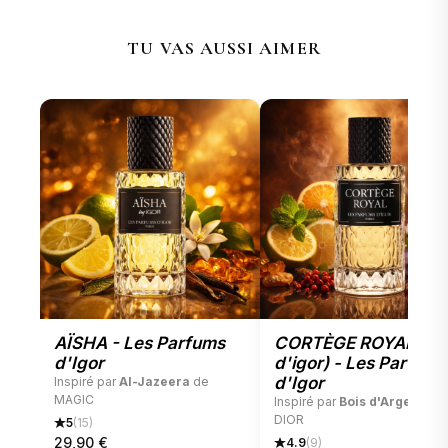
TU VAS AUSSI AIMER
AÏSHA - Les Parfums
CORTÈGE ROYAL (bo
d'Igor
d'igor) - Les Parfums
d'Igor
Inspiré par
Al-Jazeera
de
MAGIC
Inspiré par
Bois d'Argent
de
DIOR
5
(15)
29,90
€
4.9
(9)