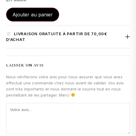
Ajouter au panier
LIVRAISON GRATUITE À PARTIR DE 70,00€
D'ACHAT
La livraison est
offerte à partir de 70 € d'achat
pour la
France et la Belgique.
LAISSER UN AVIS
En dessous de ce montant, les frais de livraison sont calculés
Nous vérifierons votre avis pour nous assurer que vous avez
automatiquement à l'étape du paiement selon votre adresse
effectué une commande chez nous avant de valider. Vos avis
de livraison.
sont très importants et nous donnent le sourire tout en nous
permettant de les partager. Merci