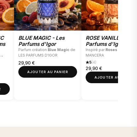
onne la
véritable personnalité
au parfum. Elle embaume
pond à la caractéristique olfactive principale. Ce sont
parfum.
e le plus longtemps
: vous pourrez encore la sentir
SC
BLUE MAGIC - Les
ROSE VANILLE - Les
sé du parfum, sur un foulard, par exemple. Elle a pour
ms
Parfums d'Igor
Parfums d'Igor
Parfum création
Blue Magic
de
Inspiré par
Roses Vanille
d
lle s’évapore très lentement.
LES PARFUMS D'IGOR
MANCERA
 -
5
(4)
29,90
€
29,90
€
AJOUTER AU PANIER
AJOUTER AU PANIER
R