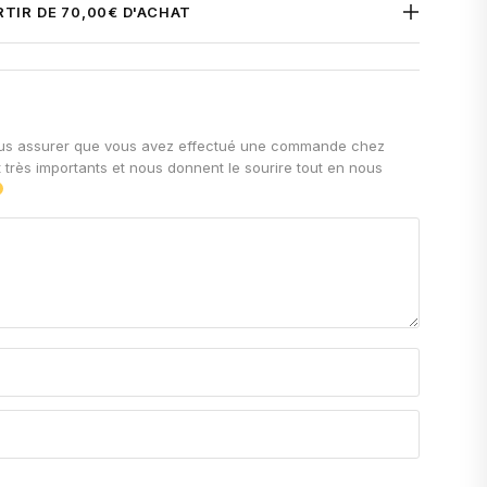
N°1) - Les parfums RP - La
RTIR DE 70,00€ D'ACHAT
de 70 € d'achat
pour la France et la Belgique.
is de livraison sont calculés automatiquement à l'étape du
ivraison avec Mondial Relay
!
ivraison.
nous assurer que vous avez effectué une commande chez
t très importants et nous donnent le sourire tout en nous
, Elemi
 : Les Parfums RP