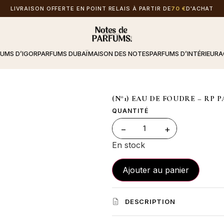
LIVRAISON OFFERTE EN POINT RELAIS À PARTIR DE
70 €
D'ACHAT
FUMS D’IGOR
PARFUMS DUBAÏ
MAISON DES NOTES
PARFUMS D’INTÉRIEUR
A
(N°1) EAU DE FOUDRE – RP 
QUANTITÉ
1
−
+
En stock
Ajouter au panier
DESCRIPTION