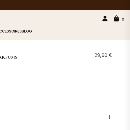
0
CCESSOIRES
BLOG
29,90
€
PARFUMS