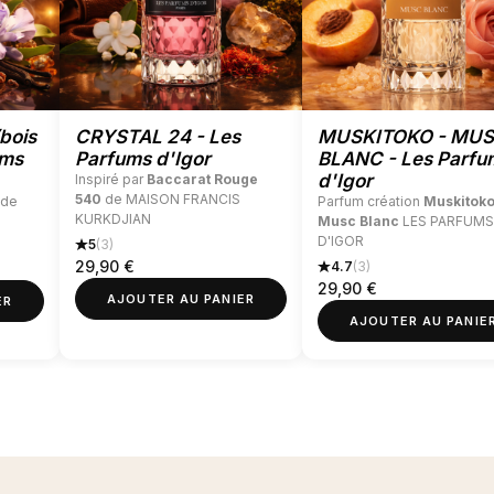
La note de cœur
est celle qui d
pendant plusieurs heures et corres
celles qui font la personnalité du 
La note de fond
est celle qui
dur
bois
CRYSTAL 24 - Les
MUSKITOKO - MU
plusieurs jours après avoir vapori
ums
Parfums d'Igor
BLANC - Les Parfu
d'Igor
Inspiré par
Baccarat Rouge
fonction de
fixer le parfum
, et e
540
de MAISON FRANCIS
de
Parfum création
Muskitoko
KURKDJIAN
Musc Blanc
LES PARFUMS
D'IGOR
5
(3)
29,90
€
4.7
(3)
29,90
€
AJOUTER AU PANIER
ER
AJOUTER AU PANIE