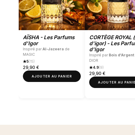
AÏSHA - Les Parfums
CORTÈGE ROYAL (
d'Igor
d'igor) - Les Parf
d'Igor
Inspiré par
Al-Jazeera
de
MAGIC
Inspiré par
Bois d'Argent
DIOR
5
(15)
29,90
€
4.9
(9)
29,90
€
AJOUTER AU PANIER
AJOUTER AU PANI