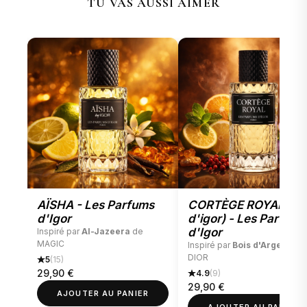
TU VAS AUSSI AIMER
AÏSHA - Les Parfums
CORTÈGE ROYAL (bo
d'Igor
d'igor) - Les Parfums
d'Igor
Inspiré par
Al-Jazeera
de
MAGIC
Inspiré par
Bois d'Argent
de
DIOR
5
(15)
29,90
€
4.9
(9)
29,90
€
AJOUTER AU PANIER