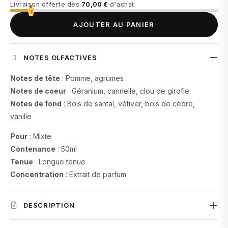
Livraison offerte dès
70,00 €
d'achat
AJOUTER AU PANIER
NOTES OLFACTIVES
Notes de tête
: Pomme, agrumes
Notes de coeur
: Géranium, cannelle, clou de girofle
Notes de fond
: Bois de santal, vétiver, bois de cèdre,
vanille
Pour
: Mixte
Contenance
: 50ml
Tenue
: Longue tenue
Concentration
: Extrait de parfum
DESCRIPTION
Dubaï Marina
est une fragrance vibrante qui s’ouvre sur la