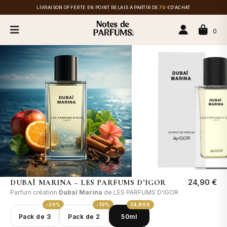
LIVRAISON OFFERTE EN POINT RELAIS À PARTIR DE
70 €
D'ACHAT
0
24,90 €
DUBAÏ MARINA – LES PARFUMS D’IGOR
Parfum création
Dubaï Marina
de LES PARFUMS D'IGOR
-20%
-10%
24,90 €
Pack de 3
Pack de 2
50ml