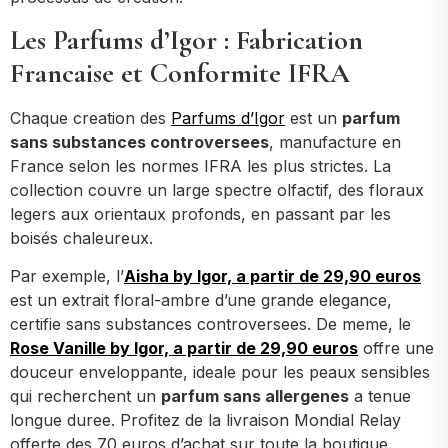
Les Parfums d’Igor : Fabrication
Francaise et Conformite IFRA
Chaque creation des
Parfums d’Igor
est un
parfum
sans substances controversees
, manufacture en
France selon les normes IFRA les plus strictes. La
collection couvre un large spectre olfactif, des floraux
legers aux orientaux profonds, en passant par les
boisés chaleureux.
Par exemple, l’
Aisha by Igor, a partir de 29,90 euros
est un extrait floral-ambre d’une grande elegance,
certifie sans substances controversees. De meme, le
Rose Vanille by Igor, a partir de 29,90 euros
offre une
douceur enveloppante, ideale pour les peaux sensibles
qui recherchent un
parfum sans allergenes
a tenue
longue duree. Profitez de la livraison Mondial Relay
offerte des 70 euros d’achat sur toute la boutique.