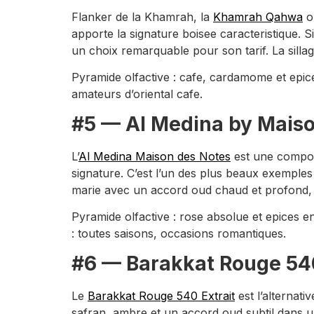
Flanker de la Khamrah, la
Khamrah Qahwa
or
apporte la signature boisee caracteristique.
un choix remarquable pour son tarif. La silla
Pyramide olfactive : cafe, cardamome et epic
amateurs d’oriental cafe.
#5 — Al Medina by Maison
L’
Al Medina Maison des Notes
est une composi
signature. C’est l’un des plus beaux exemple
marie avec un accord oud chaud et profond, c
Pyramide olfactive : rose absolue et epices 
: toutes saisons, occasions romantiques.
#6 — Barakkat Rouge 540
Le
Barakkat Rouge 540 Extrait
est l’alternat
safran, ambre et un accord oud subtil dans une