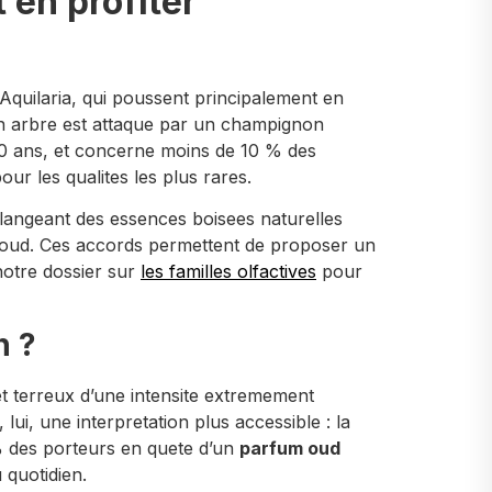
 en profiter
quilaria, qui poussent principalement en
un arbre est attaque par un champignon
10 ans, et concerne moins de 10 % des
r les qualites les plus rares.
melangeant des essences boisees naturelles
 du oud. Ces accords permettent de proposer un
notre dossier sur
les familles olfactives
pour
n ?
et terreux d’une intensite extremement
ui, une interpretation plus accessible : la
 % des porteurs en quete d’un
parfum oud
 quotidien.