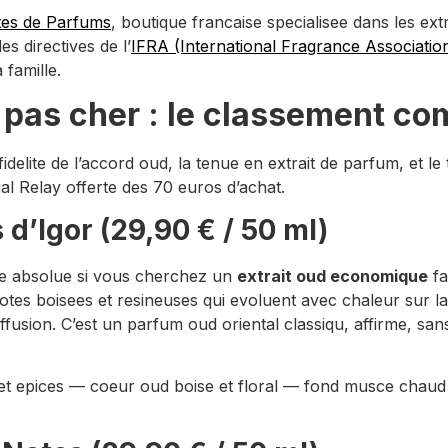
es de Parfums
, boutique francaise specialisee dans les ex
s directives de l’
IFRA (International Fragrance Associatio
 famille.
pas cher : le classement co
 fidelite de l’accord oud, la tenue en extrait de parfum, et le
al Relay offerte des 70 euros d’achat.
d’Igor (29,90 € / 50 ml)
ce absolue si vous cherchez un
extrait oud economique
fa
tes boisees et resineuses qui evoluent avec chaleur sur l
sion. C’est un parfum oud oriental classiqu, affirme, sans 
 et epices — coeur oud boise et floral — fond musce chaud e