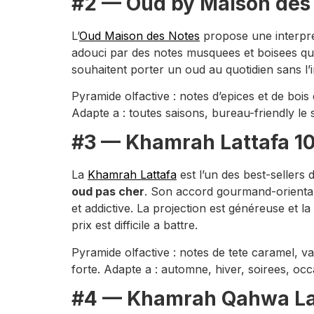
#2 — Oud by Maison des 
L’
Oud Maison des Notes
propose une interpret
adouci par des notes musquees et boisees qui 
souhaitent porter un oud au quotidien sans l
Pyramide olfactive : notes d’epices et de bo
Adapte a : toutes saisons, bureau-friendly le s
#3 — Khamrah Lattafa 10
La
Khamrah Lattafa
est l’un des best-sellers
oud pas cher
. Son accord gourmand-oriental
et addictive. La projection est généreuse et
prix est difficile a battre.
Pyramide olfactive : notes de tete caramel, v
forte. Adapte a : automne, hiver, soirees, occ
#4 — Khamrah Qahwa Latt