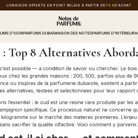
LIVRAISON OFFERTE EN POINT RELAIS À PARTIR DE
70 €
D'ACHAT
FUMS D’IGOR
PARFUMS DUBAÏ
MAISON DES NOTES
PARFUMS D’INTÉRIEUR
A
: Top 8 Alternatives Abord
 c’est possible — a condition de savoir ou chercher. Le bois
neux chez les grandes maisons : 200, 500, parfois plus de 9
nce ou inspires de la parfumerie dubaïote, existent a part
res alternatives, testees et selectionnees pour leur rapport 
 l’essentiel : le oud est une resine rare produite par les a
hampignon specifique. Ce processus naturel ne concerne qu’u
le kilogramme sur le marche des matieres premieres. L’enjeu
ans sacrifier la qualite olfactive. Voici comment y parvenir.