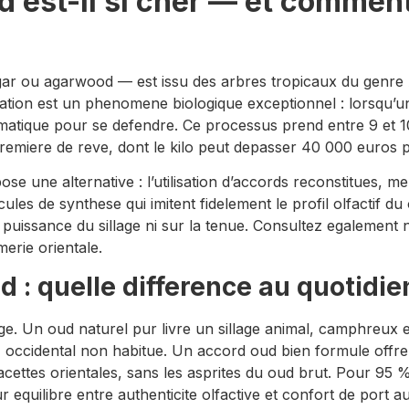
d est-il si cher — et comment
r ou agarwood — est issu des arbres tropicaux du genre A
mation est un phenomene biologique exceptionnel : lorsqu’
romatique pour se defendre. Ce processus prend entre 9 et 
emiere de reve, dont le kilo peut depasser 40 000 euros pou
se une alternative : l’utilisation d’accords reconstitues, 
ecules de synthese qui imitent fidelement le profil olfactif
uissance du sillage ni sur la tenue. Consultez egalement 
merie orientale.
 : quelle difference au quotidie
age. Un oud naturel pur livre un sillage animal, camphreux 
occidental non habitue. Un accord oud bien formule offre, l
facettes orientales, sans les asprites du oud brut. Pour 95
r equilibre entre authenticite olfactive et confort de port au