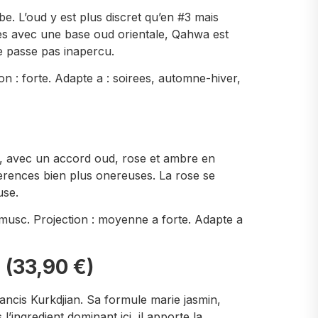
. L’oud y est plus discret qu’en #3 mais
fes avec une base oud orientale, Qahwa est
 passe pas inapercu.
 : forte. Adapte a : soirees, automne-hiver,
e, avec un accord oud, rose et ambre en
ferences bien plus onereuses. La rose se
use.
musc. Projection : moyenne a forte. Adapte a
 (33,90 €)
ancis Kurkdjian. Sa formule marie jasmin,
’ingredient dominant ici, il apporte la