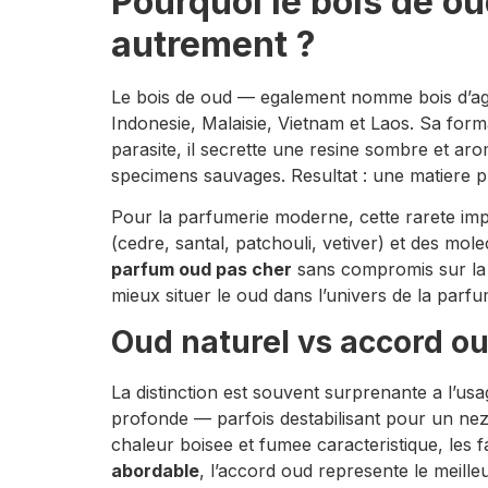
Pourquoi le bois de ou
autrement ?
Le bois de oud — egalement nomme bois d’aga
Indonesie, Malaisie, Vietnam et Laos. Sa for
parasite, il secrette une resine sombre et a
specimens sauvages. Resultat : une matiere pr
Pour la parfumerie moderne, cette rarete impo
(cedre, santal, patchouli, vetiver) et des mol
parfum oud pas cher
sans compromis sur la p
mieux situer le oud dans l’univers de la parfu
Oud naturel vs accord oud
La distinction est souvent surprenante a l’us
profonde — parfois destabilisant pour un nez 
chaleur boisee et fumee caracteristique, les 
abordable
, l’accord oud represente le meilleu