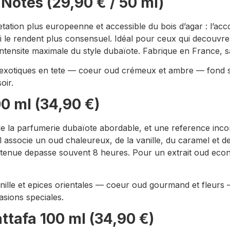
Notes (29,90 € / 50 ml)
ation plus europeenne et accessible du bois d’agar : l’acc
le rendent plus consensuel. Idéal pour ceux qui decouvrent 
’intensite maximale du style dubaïote. Fabrique en France,
is exotiques en tete — coeur oud crémeux et ambre — fond s
oir.
0 ml (34,90 €)
 de la parfumerie dubaïote abordable, et une reference in
 associe un oud chaleureux, de la vanille, du caramel et 
 la tenue depasse souvent 8 heures. Pour un extrait oud eco
anille et epices orientales — coeur oud gourmand et fleurs 
asions speciales.
afa 100 ml (34,90 €)