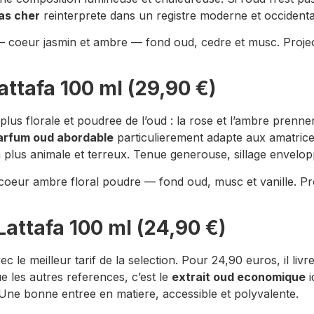
as cher
reinterprete dans un registre moderne et occidenta
 — coeur jasmin et ambre — fond oud, cedre et musc. Project
ttafa 100 ml (29,90 €)
plus florale et poudree de l’oud : la rose et l’ambre prenne
arfum oud abordable
particulierement adapte aux amatrices
la plus animale et terreux. Tenue generouse, sillage envelop
— coeur ambre floral poudre — fond oud, musc et vanille. Pr
Lattafa 100 ml (24,90 €)
 le meilleur tarif de la selection. Pour 24,90 euros, il liv
 les autres references, c’est le
extrait oud economique
i
 Une bonne entree en matiere, accessible et polyvalente.