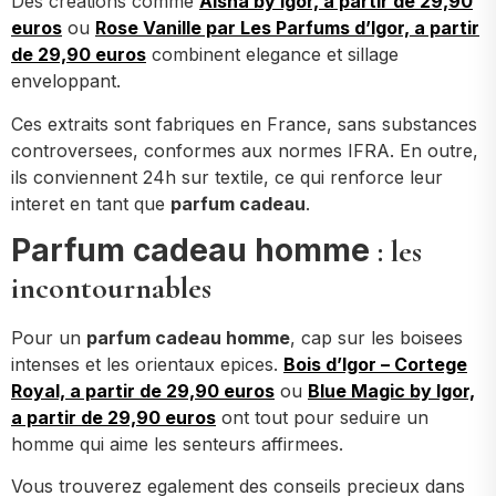
Des creations comme
Aisha by Igor, a partir de 29,90
euros
ou
Rose Vanille par Les Parfums d’Igor, a partir
de 29,90 euros
combinent elegance et sillage
enveloppant.
Ces extraits sont fabriques en France, sans substances
controversees, conformes aux normes IFRA. En outre,
ils conviennent 24h sur textile, ce qui renforce leur
interet en tant que
parfum cadeau
.
Parfum cadeau homme
: les
incontournables
Pour un
parfum cadeau homme
, cap sur les boisees
intenses et les orientaux epices.
Bois d’Igor – Cortege
Royal, a partir de 29,90 euros
ou
Blue Magic by Igor,
a partir de 29,90 euros
ont tout pour seduire un
homme qui aime les senteurs affirmees.
Vous trouverez egalement des conseils precieux dans