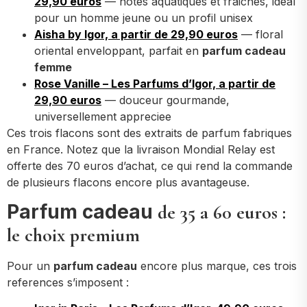
29,90 euros
— notes aquatiques et fraiches, ideal
pour un homme jeune ou un profil unisex
Aisha by Igor, a partir de 29,90 euros
— floral
oriental enveloppant, parfait en
parfum cadeau
femme
Rose Vanille – Les Parfums d’Igor, a partir de
29,90 euros
— douceur gourmande,
universellement appreciee
Ces trois flacons sont des extraits de parfum fabriques
en France. Notez que la livraison Mondial Relay est
offerte des 70 euros d’achat, ce qui rend la commande
de plusieurs flacons encore plus avantageuse.
Parfum cadeau
de 35 a 60 euros :
le choix premium
Pour un
parfum cadeau
encore plus marque, ces trois
references s’imposent :