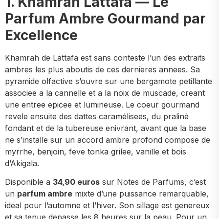
1. Khamrah Lattafa — Le
Parfum Ambre Gourmand par
Excellence
Khamrah de Lattafa est sans conteste l’un des extraits
ambres les plus aboutis de ces dernieres annees. Sa
pyramide olfactive s’ouvre sur une bergamote petillante
associee a la cannelle et a la noix de muscade, creant
une entree epicee et lumineuse. Le coeur gourmand
revele ensuite des dattes caramélisees, du praliné
fondant et de la tubereuse enivrant, avant que la base
ne s’installe sur un accord ambre profond compose de
myrrhe, benjoin, feve tonka grilee, vanille et bois
d’Akigala.
Disponible a
34,90 euros
sur Notes de Parfums, c’est
un
parfum ambre
mixte d’une puissance remarquable,
ideal pour l’automne et l’hiver. Son sillage est genereux
et sa tenue depasse les 8 heures sur la peau. Pour un