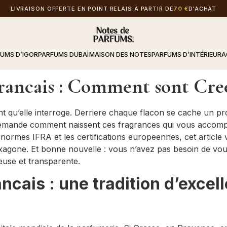
LIVRAISON OFFERTE EN POINT RELAIS À PARTIR DE
70 €
D'ACHAT
FUMS D’IGOR
PARFUMS DUBAÏ
MAISON DES NOTES
PARFUMS D’INTÉRIEUR
A
rancais : Comment sont Cree
t qu’elle interroge. Derriere chaque flacon se cache un p
 demande comment naissent ces fragrances qui vous accompa
 normes IFRA et les certifications europeennes, cet article v
Hexagone. Et bonne nouvelle : vous n’avez pas besoin de v
euse et transparente.
ncais : une tradition d’excel