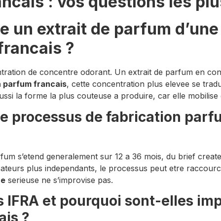
ncais : vos questions les pl
ue un extrait de parfum d’un
francais ?
entration de concentre odorant. Un extrait de parfum en con
n parfum francais
, cette concentration plus elevee se tra
aussi la forme la plus couteuse a produire, car elle mobilis
 processus de fabrication parfu
fum s’etend generalement sur 12 a 36 mois, du brief creat
ateurs plus independants, le processus peut etre raccourci, 
ce
serieuse ne s’improvise pas.
 IFRA et pourquoi sont-elles im
ais ?