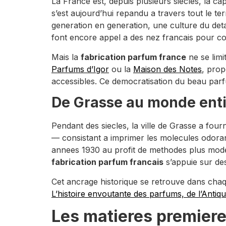
La France est, depuis plusieurs siecles, la ca
s’est aujourd’hui repandu a travers tout le ter
generation en generation, une culture du deta
font encore appel a des nez francais pour co
Mais la
fabrication parfum france
ne se limi
Parfums d’Igor
ou la
Maison des Notes
, prop
accessibles. Ce democratisation du beau par
De Grasse au monde entie
Pendant des siecles, la ville de Grasse a fou
— consistant a imprimer les molecules odora
annees 1930 au profit de methodes plus modern
fabrication parfum francais
s’appuie sur de
Cet ancrage historique se retrouve dans chaqu
L’histoire envoutante des parfums, de l’Antiqu
Les matieres premiere