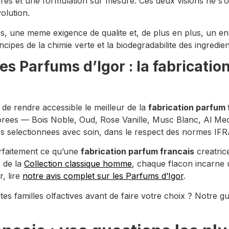
res et une formulation sur mesure. Ces deux visions ne s’o
olution.
es, une meme exigence de qualite et, de plus en plus, u
ncipes de la chimie verte et la biodegradabilite des ingredien
es Parfums d’Igor : la fabricatio
de rendre accessible le meilleur de la
fabrication parfum 
ees — Bois Noble, Oud, Rose Vanille, Musc Blanc, Al Medi
es selectionnees avec soin, dans le respect des normes I
arfaitement ce qu’une
fabrication parfum francais
creatric
s de la
Collection classique homme
, chaque flacon incarne u
r, lire
notre avis complet sur les Parfums d’Igor
.
es familles olfactives avant de faire votre choix ? Notre g