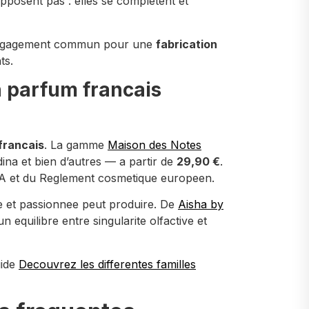
pposent pas : elles se completent et
n engagement commun pour une
fabrication
ts.
n parfum francais
francais
. La gamme
Maison des Notes
na et bien d’autres — a partir de
29,90 €
.
FRA et du Reglement cosmetique europeen.
e et passionnee peut produire. De
Aisha by
n equilibre entre singularite olfactive et
uide
Decouvrez les differentes familles