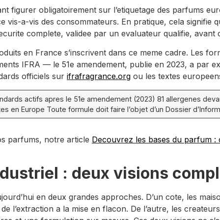
evant figurer obligatoirement sur l’etiquetage des parfums 
e vis-a-vis des consommateurs. En pratique, cela signifi
curite complete, validee par un evaluateur qualifie, avant 
produits en France s’inscrivent dans ce meme cadre. Les for
ments IFRA — le 51e amendement, publie en 2023, a par exe
dards officiels sur
ifrafragrance.org
ou les textes europeen
dards actifs apres le 51e amendement (2023) 81 allergenes devant f
s en Europe Toute formule doit faire l’objet d’un Dossier d’Inform
s parfums, notre article
Decouvrez les bases du parfum :
ndustriel : deux visions com
ujourd’hui en deux grandes approches. D’un cote, les maiso
 l’extraction a la mise en flacon. De l’autre, les createurs 