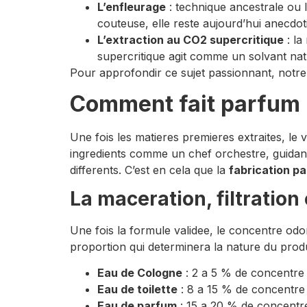
L’enfleurage
: technique ancestrale ou 
couteuse, elle reste aujourd’hui anecdot
L’extraction au CO2 supercritique
: la
supercritique agit comme un solvant natu
Pour approfondir ce sujet passionnant, notre
Comment fait parfum :
Une fois les matieres premieres extraites, le
ingredients comme un chef orchestre, guidan
differents. C’est en cela que la
fabrication p
La maceration, filtration 
Une fois la formule validee, le concentre odor
proportion qui determinera la nature du produi
Eau de Cologne
: 2 a 5 % de concentre
Eau de toilette
: 8 a 15 % de concentre
Eau de parfum
: 15 a 20 % de concentr