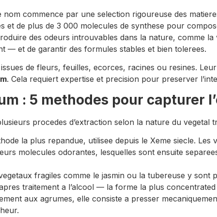
e nom commence par une selection rigoureuse des matiere
les et de plus de 3 000 molecules de synthese pour compos
produire des odeurs introuvables dans la nature, comme la 
t — et de garantir des formules stables et bien tolerees.
issues de fleurs, feuilles, ecorces, racines ou resines. Leur
um
. Cela requiert expertise et precision pour preserver l’in
fum : 5 methodes pour capturer l
plusieurs procedes d’extraction selon la nature du vegetal tr
thode la plus repandue, utilisee depuis le Xeme siecle. Les
leurs molecules odorantes, lesquelles sont ensuite separees
 vegetaux fragiles comme le jasmin ou la tubereuse y sont 
apres traitement a l’alcool — la forme la plus concentrated 
ement aux agrumes, elle consiste a presser mecaniquement 
cheur.