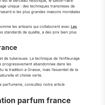
est le berceau historique, le savoir-faire
age unique : des techniques transmises de
 hasard si les plus grandes maisons mondiales
comme les artisans qui collaborent avec
Les
 standards de qualite, a des prix bien plus
France
et de tubereuse. La technique de l’enfleurage
tre progressivement abandonnee dans les
a tradition a Grasse, mais l’essentiel de la
urelle et chimie verte.
a parfumerie, consultez notre article
cation parfum france