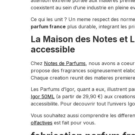
attention extreme portee aux matieres premie
coexistent au sein d’une industrie en pleine ev
Ce qui les unit ? Un meme respect des norm
parfum france
plus durable, integrant les pri
La Maison des Notes et L
accessible
Chez
Notes de Parfums
, nous avons a coeur 
propose des fragrances soigneusement elabor
Chaque creation reunit des matieres premier
Les Parfums d’Igor, quant a eux, illustrent p
Igor 50ML
(a partir de 29,90 €) aux creation
accessibilite. Pour decouvrir tout l’univers Igo
Vous souhaitez aussi comprendre les different
olfactives
est fait pour vous.