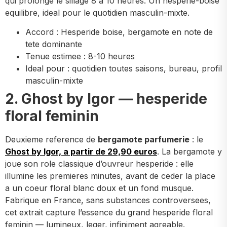
qui prolonge le sillage 8 a 10 heures. Un hesperié-boise
equilibre, ideal pour le quotidien masculin-mixte.
Accord : Hesperide boise, bergamote en note de
tete dominante
Tenue estimee : 8-10 heures
Ideal pour : quotidien toutes saisons, bureau, profil
masculin-mixte
2. Ghost by Igor — hesperide
floral feminin
Deuxieme reference de
bergamote parfumerie
: le
Ghost by Igor, a partir de 29,90 euros
. La bergamote y
joue son role classique d’ouvreur hesperide : elle
illumine les premieres minutes, avant de ceder la place
a un coeur floral blanc doux et un fond musque.
Fabrique en France, sans substances controversees,
cet extrait capture l’essence du grand hesperide floral
feminin — lumineux, leger, infiniment agreable.