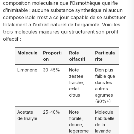
composition moleculaire que l’Osmothèque qualifie
d’inimitable : aucune substance synthetique ni aucun
compose isole n’est a ce jour capable de se substituer
totalement a l’extrait naturel de bergamote. Voici les
trois molecules majeures qui structurent son profil
olfactif :
Molecule
Proporti
Role
Particula
on
olfactif
rite
Limonene
30-45%
Note
Bien plus
zestee
faible que
fraiche,
dans les
eclat
autres
citrus
agrumes
(80%+)
Acetate
25-40%
Note
Molecule
de linalyle
florale,
habituelle
douce,
de la
legereme
lavande