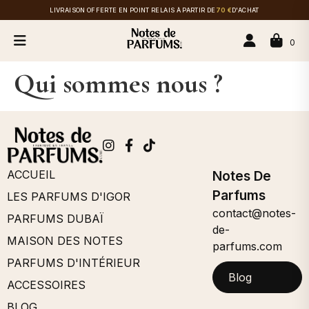
LIVRAISON OFFERTE EN POINT RELAIS À PARTIR DE
70 €
D'ACHAT
0
Qui sommes nous ?
ACCUEIL
Notes De
Parfums
LES PARFUMS D'IGOR
contact@notes-
PARFUMS DUBAÏ
de-
MAISON DES NOTES
parfums.com
PARFUMS D'INTÉRIEUR
Blog
ACCESSOIRES
BLOG